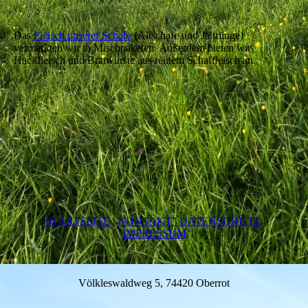
Das
Fleisch unserer Schafe
(Altschafe und Jährlinge)
vermarkten wir in Mischpaketen. Außerdem bieten wir
Hackfleisch und Bratwürste aus reinem Schaffleisch an.
STARTSEITE
|
KONTAKT
|
DATEN­SCHUTZ
|
IMPRESSUM
Völkleswaldweg 5, 74420 Oberrot