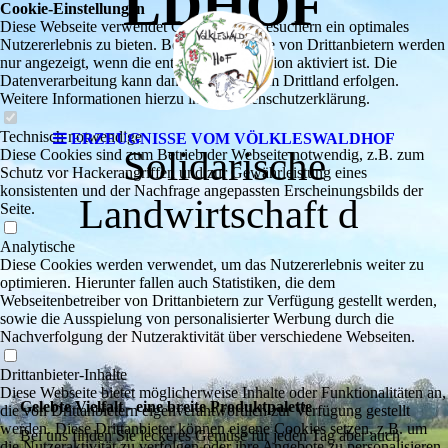
LDHOF
Cookie-Einstellungen
Diese Webseite verwendet Cookies, um Besuchern ein optimales
Nutzererlebnis zu bieten. Bestimmte Inhalte von Drittanbietern werden
nur angezeigt, wenn die entsprechende Option aktiviert ist. Die
Datenverarbeitung kann dann auch in einem Drittland erfolgen.
Weitere Informationen hierzu in der Datenschutzerklärung.
Technisch notwendige
ERZEUGNISSE VOM VÖLKLESWALDHOF
Solidarische
Diese Cookies sind zum Betrieb der Webseite notwendig, z.B. zum
Schutz vor Hackerangriffen und zur Gewährleistung eines
konsistenten und der Nachfrage angepassten Erscheinungsbilds der
Landwirtschaft d
Seite.
Analytische
Diese Cookies werden verwendet, um das Nutzererlebnis weiter zu
optimieren. Hierunter fallen auch Statistiken, die dem
Webseitenbetreiber von Drittanbietern zur Verfügung gestellt werden,
sowie die Ausspielung von personalisierter Werbung durch die
Nachverfolgung der Nutzeraktivität über verschiedene Webseiten.
Drittanbieter-Inhalte
Diese Webseite bietet möglicherweise Inhalte oder Funktionalitäten an,
Gelebte Vielfalt - eine breite Produktpalette
die von Drittanbietern eigenverantwortlich zur Verfügung gestellt
werden. Diese Drittanbieter können eigene Cookies setzen, z.B. um
Bei uns finden Sie leckeres Gemüse für jeden Tag aber auch
die Nutzeraktivität zu verfolgen oder ihre Angebote zu personalisieren